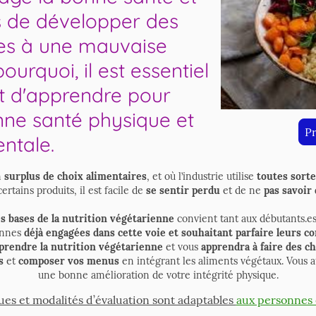
es de développer des
ées à une mauvaise
ourquoi, il est essentiel
et d'apprendre pour
nne santé physique et
P
ntale.
n
surplus de choix alimentaires
, et où l’industrie utilise
toutes sort
tains produits, il est facile de
se sentir perdu
et de ne
pas savoir
es bases de la nutrition végétarienne
convient tant aux débutants.e
onnes
déjà engagées dans cette voie et souhaitant parfaire leurs c
rendre la nutrition végétarienne
et vous
apprendra à faire des ch
s
et
composer vos menus
en intégrant les aliments végétaux. Vous
une bonne amélioration de votre intégrité physique.
s et modalités d’évaluation sont adaptables
aux personnes 