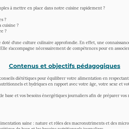
imples à mettre en place dans notre cuisine rapidement ?
es ?
 cuisine ?
re ?
re doté d’une culture culinaire approfondie. En effet, une connaissa
lle. Elle s’accompagne nécessairement de compétences pour en associer
Contenus et objectifs pédagogiques
nseils diététiques pour équilibrer votre alimentation en respectant 
utritionnels et hydriques en rapport avec votre âge, votre sexe et vot
de base et vos besoins énergétiques journaliers afin de préparer vos 
'alimentation saine : nature et rôles des macronutriments et des micr
étique de base et les besoins nutritionnels journaliers,