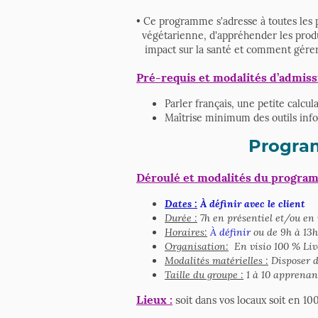
• Ce programme s'adresse à toutes les 
végétarienne, d'appréhender les produ
impact sur la santé et comment gérer s
Pré-requis et modalités d’admiss
Parler français, une petite calcula
Maîtrise minimum des outils infor
Program
Déroulé et modalités du progra
Dates :
À définir avec le client
Durée :
7h en présentiel et/ou en 
Horaires:
À définir
ou de 9h à 13h 
Organisation:
En visio 100 % Live
Modalités matérielles :
Disposer d
Taille du groupe :
1 à 10 apprenan
Lieux :
s
oit dans vos locaux soit en 1